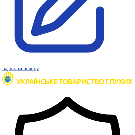
Молодіжні лідери УТОГ
Ветерани УТОГ
Мережа УТОГ
Підприємства УТОГ
Рекорди УТОГ
Видання УТОГ
Звіти
Посилання сторінок УТОГ
Контакти
Навчальні програми
Дошкільна освіта
Загальна освіта
надіслати новину
Для абітурієнтів
Уроки
Українська жестова мова
Географія
Правознавство
Я досліджую світ
Реєстр перекладачів жестової мови Українського
товариства глухих
Підготовка перекладачів
"Сервіс УТОГ"