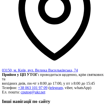
Харківська область
Херсонська область
Хмельницька область
Черкаська область
Чернівецька область
Чернігівська область
Особи відповідальні за контактування з
питань укладення договорів
Вивчаємо жестову мову
Дитяча сторінка
Новини про жестову мову
Ресурс для вивчення жестових мов різних країн
03150, м. Київ, вул. Велика Васильківська, 74
ЦУЖМ
Прийом у ЦП УТОГ:
проводиться щоденно, крім святкових
Проєкт "Жестова мова для поліцейських"
та
Про шахрайські схеми
вихідних днів, пн-чт з 8:00 до 17:00, у пт з 8:00 до 15:45
ВІКТОРИНА
Телефон:
+38 063 101 97 09
(
telegram,
viber, whatsApp)
На допомогу військовим
Ел. пошта:
cputog@ukr.net
Медична термінологія жестовою мовою
Інші навігації по сайту