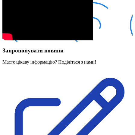
Кадрові зміни
Працевлаштування
Про глухих
Постаті в УТОГ
Все про УТОГ: ваші права, послуги та підтримка:
Важлива інформація
Благодійні справи
Історія глухих
Коронавірус
Запропонувати новини
Брифінги
Корисні інформаційні матеріали від Т. Ломакіної
Офіційна інформація
Маєте цікаву інформацію? Поділіться з нами!
Про УТОГ
Керівництво УТОГ
Громадські ради УТОГ ⩺
Всеукраїнська Рада голів обласних
організацій УТОГ
Всеукраїнська Рада ветеранів УТОГ
Всеукраїнська Рада перекладачів жестової
мови УТОГ
Всеукраїнська Рада директорів УТОГ
Всеукраїнська молодіжна Рада УТОГ