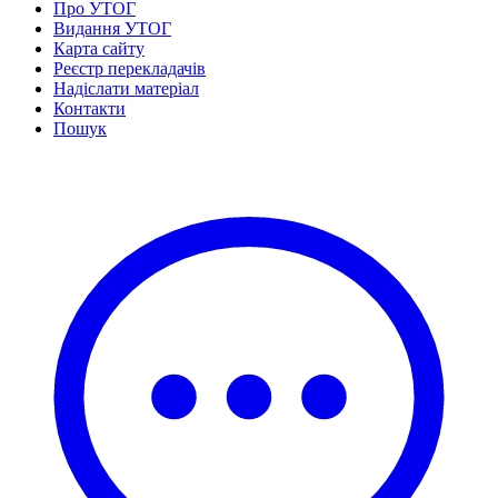
Про УТОГ
Статут УТОГ
Видання УТОГ
Нормативна база УТОГ
Карта сайту
Конвенція ООН
Реєстр перекладачів
Законодавство
Надіслати матеріал
Декларації
Контакти
Документи ВФГ
Пошук
Міжнародні документи