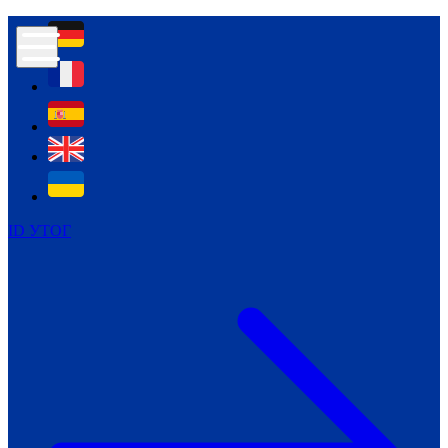
Контур психологічної безпеки глухих
Культура
Міжнародний тиждень глухих людей
Міжнародний тиждень глухих людей
2021
Міжнародний тиждень глухих людей
2022
Міжнародний тиждень глухих людей
2023
ID УТОГ
Міжнародний тиждень глухих людей
2024
Щоденні теми: 23 - 29 вересня
2024
Всеукраїнський пісенний
челендж «Україно, ти є!»
Молодіжний челендж «Жестова
мова для мене – це…»
Репортажі спеціальних та
інклюзивних начальних закладів
України