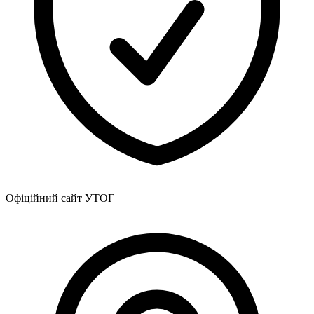
Атестація
Безбар'єрність для глухих
Вінницька область
Волинська область
Дніпропетровська область
Донецька область
Житомирська область
Закарпатська область
Запорізька область
Івано-Франківська область
Київ
Київська область
Кіровоградська область
Офіційний сайт УТОГ
Львівська область
Миколаївська область
Одеська область
Полтавська область
Рівненська область
Сумська область
Тернопільська область