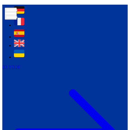
Контур психологічної безпеки глухих
Культура
Міжнародний тиждень глухих людей
Міжнародний тиждень глухих людей
2021
Міжнародний тиждень глухих людей
2022
Міжнародний тиждень глухих людей
2023
ID УТОГ
Міжнародний тиждень глухих людей
2024
Щоденні теми: 23 - 29 вересня
2024
Всеукраїнський пісенний
челендж «Україно, ти є!»
Молодіжний челендж «Жестова
мова для мене – це…»
Репортажі спеціальних та
інклюзивних начальних закладів
України