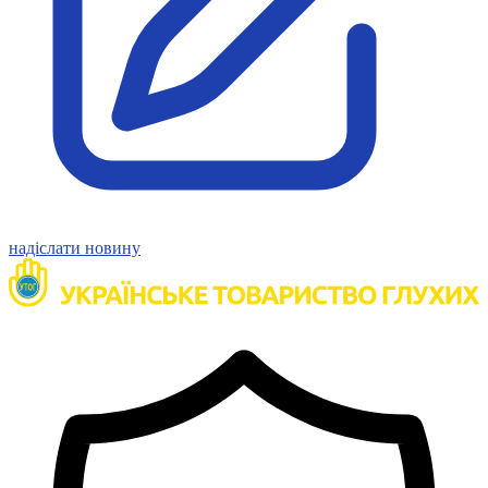
Молодіжні лідери УТОГ
Ветерани УТОГ
Мережа УТОГ
Підприємства УТОГ
Рекорди УТОГ
Видання УТОГ
Звіти
Посилання сторінок УТОГ
Контакти
Навчальні програми
Дошкільна освіта
Загальна освіта
надіслати новину
Для абітурієнтів
Уроки
Українська жестова мова
Географія
Правознавство
Я досліджую світ
Реєстр перекладачів жестової мови Українського
товариства глухих
Підготовка перекладачів
"Сервіс УТОГ"