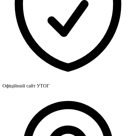
Атестація
Безбар'єрність для глухих
Вінницька область
Волинська область
Дніпропетровська область
Донецька область
Житомирська область
Закарпатська область
Запорізька область
Івано-Франківська область
Київ
Київська область
Кіровоградська область
Офіційний сайт УТОГ
Львівська область
Миколаївська область
Одеська область
Полтавська область
Рівненська область
Сумська область
Тернопільська область