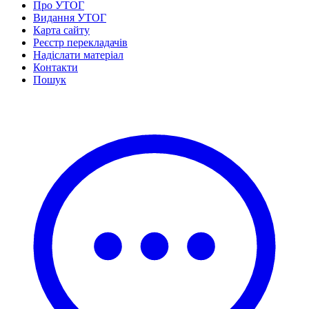
Про УТОГ
Статут УТОГ
Видання УТОГ
Нормативна база УТОГ
Карта сайту
Конвенція ООН
Реєстр перекладачів
Законодавство
Надіслати матеріал
Декларації
Контакти
Документи ВФГ
Пошук
Міжнародні документи