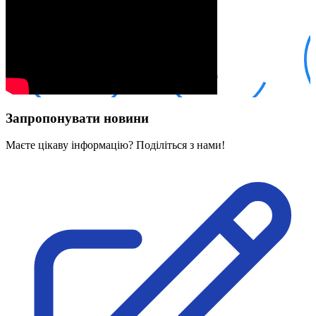
Кадрові зміни
Працевлаштування
Про глухих
Постаті в УТОГ
Все про УТОГ: ваші права, послуги та підтримка:
Важлива інформація
Благодійні справи
Історія глухих
Коронавірус
Запропонувати новини
Брифінги
Корисні інформаційні матеріали від Т. Ломакіної
Офіційна інформація
Маєте цікаву інформацію? Поділіться з нами!
Про УТОГ
Керівництво УТОГ
Громадські ради УТОГ ⩺
Всеукраїнська Рада голів обласних
організацій УТОГ
Всеукраїнська Рада ветеранів УТОГ
Всеукраїнська Рада перекладачів жестової
мови УТОГ
Всеукраїнська Рада директорів УТОГ
Всеукраїнська молодіжна Рада УТОГ