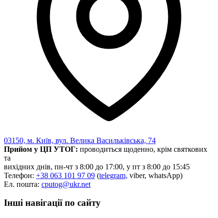
Харківська область
Херсонська область
Хмельницька область
Черкаська область
Чернівецька область
Чернігівська область
Особи відповідальні за контактування з
питань укладення договорів
Вивчаємо жестову мову
Дитяча сторінка
Новини про жестову мову
Ресурс для вивчення жестових мов різних країн
03150, м. Київ, вул. Велика Васильківська, 74
ЦУЖМ
Прийом у ЦП УТОГ:
проводиться щоденно, крім святкових
Проєкт "Жестова мова для поліцейських"
та
Про шахрайські схеми
вихідних днів, пн-чт з 8:00 до 17:00, у пт з 8:00 до 15:45
ВІКТОРИНА
Телефон:
+38 063 101 97 09
(
telegram,
viber, whatsApp)
На допомогу військовим
Ел. пошта:
cputog@ukr.net
Медична термінологія жестовою мовою
Інші навігації по сайту