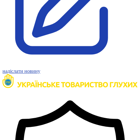
Молодіжні лідери УТОГ
Ветерани УТОГ
Мережа УТОГ
Підприємства УТОГ
Рекорди УТОГ
Видання УТОГ
Звіти
Посилання сторінок УТОГ
Контакти
Навчальні програми
Дошкільна освіта
Загальна освіта
надіслати новину
Для абітурієнтів
Уроки
Українська жестова мова
Географія
Правознавство
Я досліджую світ
Реєстр перекладачів жестової мови Українського
товариства глухих
Підготовка перекладачів
"Сервіс УТОГ"