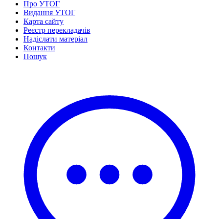
Про УТОГ
Статут УТОГ
Видання УТОГ
Нормативна база УТОГ
Карта сайту
Конвенція ООН
Реєстр перекладачів
Законодавство
Надіслати матеріал
Декларації
Контакти
Документи ВФГ
Пошук
Міжнародні документи