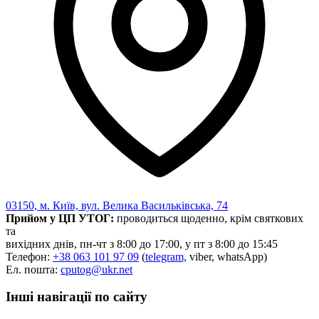
Харківська область
Херсонська область
Хмельницька область
Черкаська область
Чернівецька область
Чернігівська область
Особи відповідальні за контактування з
питань укладення договорів
Вивчаємо жестову мову
Дитяча сторінка
Новини про жестову мову
Ресурс для вивчення жестових мов різних країн
03150, м. Київ, вул. Велика Васильківська, 74
ЦУЖМ
Прийом у ЦП УТОГ:
проводиться щоденно, крім святкових
Проєкт "Жестова мова для поліцейських"
та
Про шахрайські схеми
вихідних днів, пн-чт з 8:00 до 17:00, у пт з 8:00 до 15:45
ВІКТОРИНА
Телефон:
+38 063 101 97 09
(
telegram,
viber, whatsApp)
На допомогу військовим
Ел. пошта:
cputog@ukr.net
Медична термінологія жестовою мовою
Інші навігації по сайту