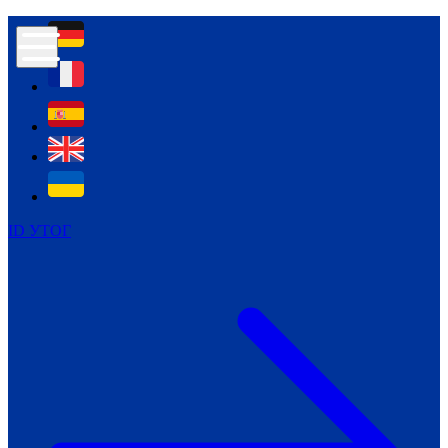
Контур психологічної безпеки глухих
Культура
Міжнародний тиждень глухих людей
Міжнародний тиждень глухих людей
2021
Міжнародний тиждень глухих людей
2022
Міжнародний тиждень глухих людей
2023
ID УТОГ
Міжнародний тиждень глухих людей
2024
Щоденні теми: 23 - 29 вересня
2024
Всеукраїнський пісенний
челендж «Україно, ти є!»
Молодіжний челендж «Жестова
мова для мене – це…»
Репортажі спеціальних та
інклюзивних начальних закладів
України