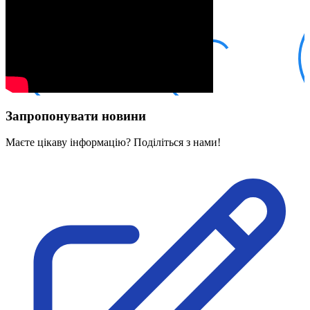
Кадрові зміни
Працевлаштування
Про глухих
Постаті в УТОГ
Все про УТОГ: ваші права, послуги та підтримка:
Важлива інформація
Благодійні справи
Історія глухих
Коронавірус
Запропонувати новини
Брифінги
Корисні інформаційні матеріали від Т. Ломакіної
Офіційна інформація
Маєте цікаву інформацію? Поділіться з нами!
Про УТОГ
Керівництво УТОГ
Громадські ради УТОГ ⩺
Всеукраїнська Рада голів обласних
організацій УТОГ
Всеукраїнська Рада ветеранів УТОГ
Всеукраїнська Рада перекладачів жестової
мови УТОГ
Всеукраїнська Рада директорів УТОГ
Всеукраїнська молодіжна Рада УТОГ