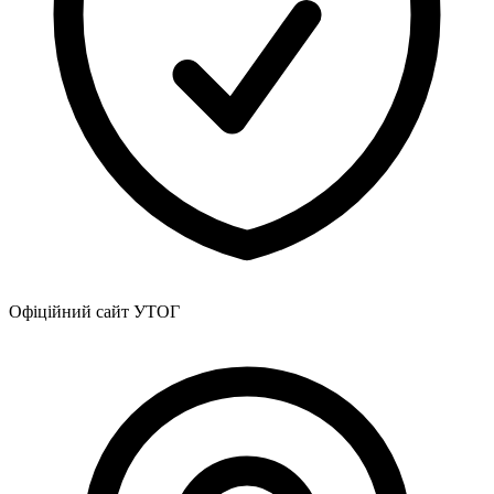
Атестація
Безбар'єрність для глухих
Вінницька область
Волинська область
Дніпропетровська область
Донецька область
Житомирська область
Закарпатська область
Запорізька область
Івано-Франківська область
Київ
Київська область
Кіровоградська область
Офіційний сайт УТОГ
Львівська область
Миколаївська область
Одеська область
Полтавська область
Рівненська область
Сумська область
Тернопільська область