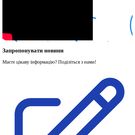
Кадрові зміни
Працевлаштування
Про глухих
Постаті в УТОГ
Все про УТОГ: ваші права, послуги та підтримка:
Важлива інформація
Благодійні справи
Історія глухих
Коронавірус
Запропонувати новини
Брифінги
Корисні інформаційні матеріали від Т. Ломакіної
Офіційна інформація
Маєте цікаву інформацію? Поділіться з нами!
Про УТОГ
Керівництво УТОГ
Громадські ради УТОГ ⩺
Всеукраїнська Рада голів обласних
організацій УТОГ
Всеукраїнська Рада ветеранів УТОГ
Всеукраїнська Рада перекладачів жестової
мови УТОГ
Всеукраїнська Рада директорів УТОГ
Всеукраїнська молодіжна Рада УТОГ