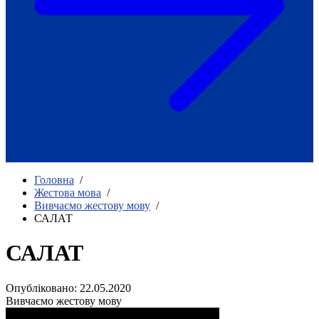
Як приклад стійкості спільноти
глухих
Говоримо коротко про наболіле
Міжнародний тиждень глухих людей
2025
Всеукраїнський челендж «Молодь
співає»
Інтерв'ю «Світ глухих: унікальні у
своїй професії»
Немає прав людини без права на
жестову мову.
Всеукраїнський конкурс «Людина року в
Головна
/
УТОГ»: прийом заявок 2023
Жестова мова
/
Вивчаємо жестову мову
/
Флешмоб «Історії успіхів, які надихають»
САЛАТ
Переклад жестовою мовою
Чим займається УТОГ
Діяльність УТОГ
САЛАТ
90 років УТОГ
92 роки УТОГ
Опубліковано: 22.05.2020
93 роки УТОГ
Вивчаємо жестову мову
Історії та спогади ветеранів УТОГ