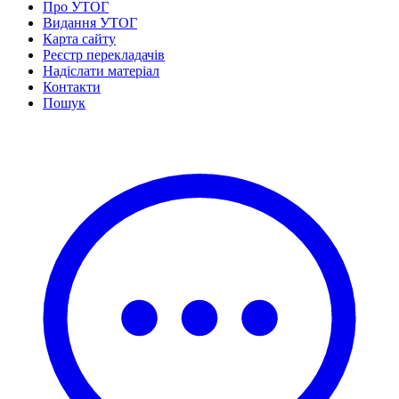
Про УТОГ
Нормативна база УТОГ
Видання УТОГ
Конвенція ООН
Карта сайту
Законодавство
Реєстр перекладачів
Декларації
Надіслати матеріал
Документи ВФГ
Контакти
Міжнародні документи
Пошук