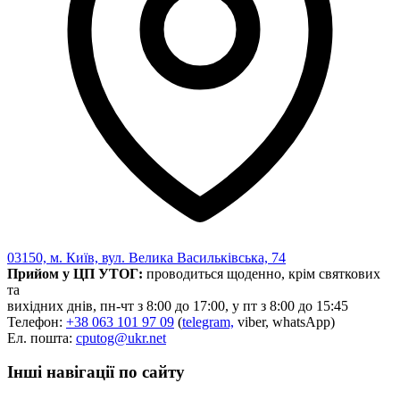
Харківська область
Херсонська область
Хмельницька область
Черкаська область
Чернівецька область
Чернігівська область
Особи відповідальні за контактування з
питань укладення договорів
Вивчаємо жестову мову
Дитяча сторінка
Новини про жестову мову
Ресурс для вивчення жестових мов різних країн
03150, м. Київ, вул. Велика Васильківська, 74
ЦУЖМ
Прийом у ЦП УТОГ:
проводиться щоденно, крім святкових
Проєкт "Жестова мова для поліцейських"
та
ВІКТОРИНА
вихідних днів, пн-чт з 8:00 до 17:00, у пт з 8:00 до 15:45
На допомогу військовим
Телефон:
+38 063 101 97 09
(
telegram,
viber, whatsApp)
Медична термінологія жестовою мовою
Ел. пошта:
cputog@ukr.net
Інші навігації по сайту
Статут УТОГ