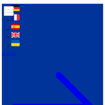
Контур психологічної безпеки глухих
Культура
Міжнародний тиждень глухих людей
Міжнародний тиждень глухих людей
2021
Міжнародний тиждень глухих людей
2022
Міжнародний тиждень глухих людей
2023
ID УТОГ
Міжнародний тиждень глухих людей
2024
Щоденні теми: 23 - 29 вересня
2024
Всеукраїнський пісенний
челендж «Україно, ти є!»
Молодіжний челендж «Жестова
мова для мене – це…»
Репортажі спеціальних та
інклюзивних начальних закладів
України