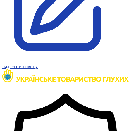
Молодіжні лідери УТОГ
Ветерани УТОГ
Мережа УТОГ
Підприємства УТОГ
Рекорди УТОГ
Видання УТОГ
Звіти
Посилання сторінок УТОГ
Контакти
Навчальні програми
Дошкільна освіта
Загальна освіта
надіслати новину
Для абітурієнтів
Уроки
Українська жестова мова
Географія
Правознавство
Я досліджую світ
Реєстр перекладачів жестової мови Українського
товариства глухих
Підготовка перекладачів
"Сервіс УТОГ"