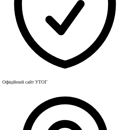
Атестація
Безбар'єрність для глухих
Вінницька область
Волинська область
Дніпропетровська область
Донецька область
Житомирська область
Закарпатська область
Запорізька область
Івано-Франківська область
Київ
Київська область
Кіровоградська область
Офіційний сайт УТОГ
Львівська область
Миколаївська область
Одеська область
Полтавська область
Рівненська область
Сумська область
Тернопільська область