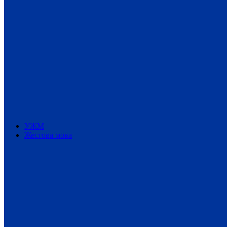
УЖМ
Жестова мова