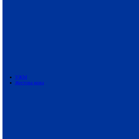
УЖМ
Жестова мова