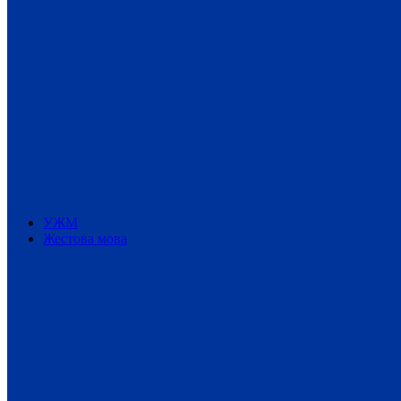
УЖМ
Жестова мова