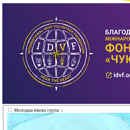
Статут УТОГ
Нормативна база УТОГ
Конвенція ООН
Законодавство
Декларації
Документи ВФГ
Міжнародні документи
Молодша вікова група:
↓