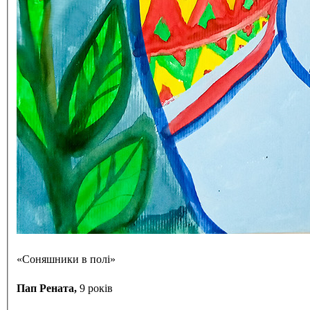
«Соняшники в полі»
Пап Рената,
9 років