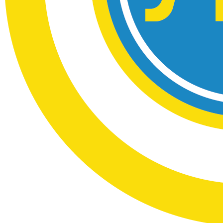
Харківська область
Херсонська область
Хмельницька область
Черкаська область
Чернівецька область
Чернігівська область
Особи відповідальні за контактування з
питань укладення договорів
Вивчаємо жестову мову
Дитяча сторінка
Новини про жестову мову
Ресурс для вивчення жестових мов різних країн
ЦУЖМ
Проєкт "Жестова мова для поліцейських"
Про шахрайські схеми
ВІКТОРИНА
На допомогу військовим
Медична термінологія жестовою мовою