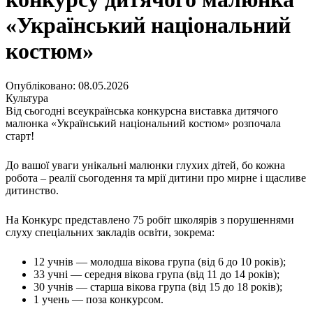
Кадрові зміни
Працевлаштування
«Український національний
Про глухих
Постаті в УТОГ
костюм»
Все про УТОГ: ваші права, послуги та підтримка:
Важлива інформація
Благодійні справи
Опубліковано: 08.05.2026
Історія глухих
Культура
Коронавірус
Від сьогодні всеукраїнська конкурсна виставка дитячого
Брифінги
малюнка «Український національний костюм» розпочала
Корисні інформаційні матеріали від Т. Ломакіної
старт!
Офіційна інформація
До вашої уваги унікальні малюнки глухих дітей, бо кожна
Про УТОГ
робота – реалії сьогодення та мрії дитини про мирне і щасливе
Керівництво УТОГ
дитинство.
Громадські ради УТОГ ⩺
Всеукраїнська Рада голів обласних
На Конкурс представлено 75 робіт школярів з порушеннями
організацій УТОГ
слуху спеціальних закладів освіти, зокрема:
Всеукраїнська Рада ветеранів УТОГ
Всеукраїнська Рада перекладачів жестової
12 учнів — молодша вікова група (від 6 до 10 років);
мови УТОГ
33 учні — середня вікова група (від 11 до 14 років);
30 учнів — старша вікова група (від 15 до 18 років);
Всеукраїнська Рада директорів УТОГ
1 учень — поза конкурсом.
Всеукраїнська молодіжна Рада УТОГ