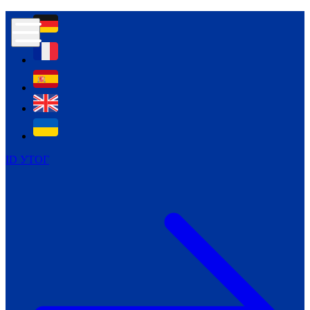
Контур психологічної безпеки глухих
Культура
Міжнародний тиждень глухих людей
Міжнародний тиждень глухих людей
2021
Міжнародний тиждень глухих людей
2022
Міжнародний тиждень глухих людей
2023
ID УТОГ
Міжнародний тиждень глухих людей
2024
Щоденні теми: 23 - 29 вересня
2024
Всеукраїнський пісенний
челендж «Україно, ти є!»
Молодіжний челендж «Жестова
мова для мене – це…»
Репортажі спеціальних та
інклюзивних начальних закладів
України