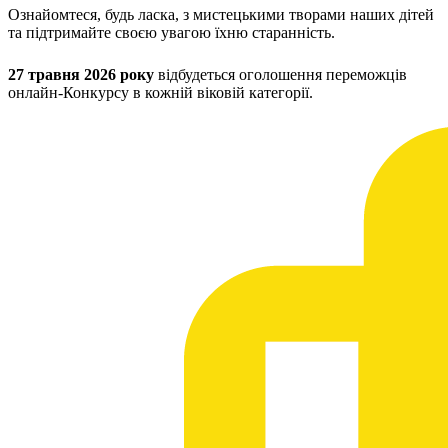
Молодіжні лідери УТОГ
Ознайомтеся, будь ласка, з мистецькими творами наших дітей
Ветерани УТОГ
та підтримайте своєю увагою їхню старанність.
Мережа УТОГ
Підприємства УТОГ
27 травня 2026 року
відбудеться оголошення переможців
Рекорди УТОГ
онлайн-Конкурсу в кожній віковій категорії.
Видання УТОГ
Звіти
Посилання сторінок УТОГ
Контакти
Навчальні програми
Дошкільна освіта
Загальна освіта
Для абітурієнтів
Уроки
Українська жестова мова
Географія
Правознавство
Я досліджую світ
Реєстр перекладачів жестової мови Українського
товариства глухих
Підготовка перекладачів
"Сервіс УТОГ"