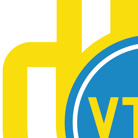
Атестація
Безбар'єрність для глухих
Вінницька область
Волинська область
Дніпропетровська область
Донецька область
Житомирська область
Закарпатська область
Запорізька область
Івано-Франківська область
Київ
Київська область
Кіровоградська область
Львівська область
Миколаївська область
Одеська область
Полтавська область
Рівненська область
Сумська область
Тернопільська область