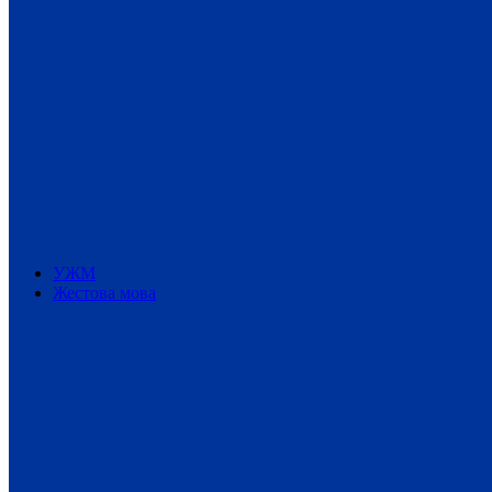
УЖМ
Жестова мова