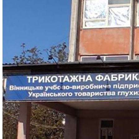
Молодіжні лідери УТОГ
Ветерани УТОГ
Мережа УТОГ
Підприємства УТОГ
Рекорди УТОГ
Видання УТОГ
Звіти
Посилання сторінок УТОГ
Контакти
Навчальні програми
Дошкільна освіта
Загальна освіта
Для абітурієнтів
Уроки
Українська жестова мова
Географія
Правознавство
Я досліджую світ
Реєстр перекладачів жестової мови Українського
товариства глухих
Підготовка перекладачів
"Сервіс УТОГ"