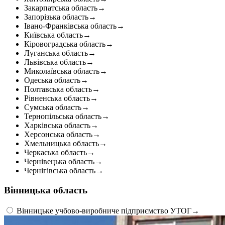
Кадрові зміни
Закарпатська область
→
Працевлаштування
Запорізька область
→
Про глухих
Івано-Франківська область
→
Постаті в УТОГ
Київська область
→
Все про УТОГ: ваші права, послуги та підтримка:
Кіровоградська область
→
Важлива інформація
Луганська область
→
Благодійні справи
Львівська область
→
Історія глухих
Миколаївська область
→
Коронавірус
Одеська область
→
Брифінги
Полтавська область
→
Корисні інформаційні матеріали від Т. Ломакіної
Рівненська область
→
Офіційна інформація
Сумська область
→
Тернопільська область
→
Про УТОГ
Харківська область
→
Керівництво УТОГ
Херсонська область
→
Громадські ради УТОГ ⩺
Хмельницька область
→
Черкаська область
→
Всеукраїнська Рада голів обласних
Чернівецька область
→
організацій УТОГ
Чернігівська область
→
Всеукраїнська Рада ветеранів УТОГ
Всеукраїнська Рада перекладачів жестової
Вінницька область
мови УТОГ
Всеукраїнська Рада директорів УТОГ
Вінницьке учбово-виробниче підприємство УТОГ
→
Всеукраїнська молодіжна Рада УТОГ