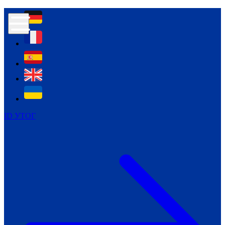
Контур психологічної безпеки глухих
Культура
Міжнародний тиждень глухих людей
Міжнародний тиждень глухих людей
2021
Міжнародний тиждень глухих людей
2022
Міжнародний тиждень глухих людей
2023
ID УТОГ
Міжнародний тиждень глухих людей
2024
Щоденні теми: 23 - 29 вересня
2024
Всеукраїнський пісенний
челендж «Україно, ти є!»
Молодіжний челендж «Жестова
мова для мене – це…»
Репортажі спеціальних та
інклюзивних начальних закладів
України