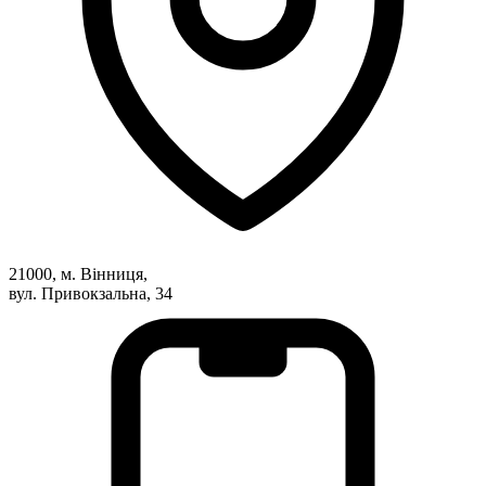
Харківська область
Херсонська область
Хмельницька область
Черкаська область
Чернівецька область
Чернігівська область
Особи відповідальні за контактування з
питань укладення договорів
Вивчаємо жестову мову
Дитяча сторінка
21000, м. Вінниця,
Новини про жестову мову
вул. Привокзальна, 34
Ресурс для вивчення жестових мов різних країн
ЦУЖМ
Проєкт "Жестова мова для поліцейських"
Про шахрайські схеми
ВІКТОРИНА
На допомогу військовим
Медична термінологія жестовою мовою