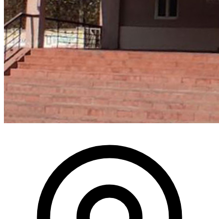
Атестація
Безбар'єрність для глухих
Вінницька область
Волинська область
Дніпропетровська область
Донецька область
Житомирська область
Закарпатська область
Запорізька область
Івано-Франківська область
Київ
Київська область
Кіровоградська область
Львівська область
Миколаївська область
Одеська область
Полтавська область
Рівненська область
Сумська область
Тернопільська область