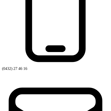
Статут УТОГ
Нормативна база УТОГ
Конвенція ООН
Законодавство
Декларації
Документи ВФГ
Міжнародні документи
(0432) 27 46 16