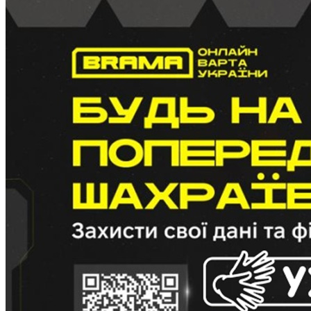
Харківська область
Херсонська область
Хмельницька область
Черкаська область
Чернівецька область
Чернігівська область
Особи відповідальні за контактування з
питань укладення договорів
Вивчаємо жестову мову
Дитяча сторінка
Новини про жестову мову
Ресурс для вивчення жестових мов різних країн
ЦУЖМ
Проєкт "Жестова мова для поліцейських"
Про шахрайські схеми
ВІКТОРИНА
На допомогу військовим
Медична термінологія жестовою мовою