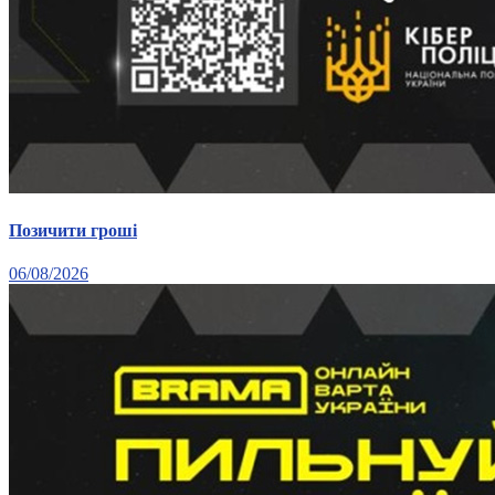
Статут УТОГ
Нормативна база УТОГ
Конвенція ООН
Законодавство
Декларації
Документи ВФГ
Міжнародні документи
Позичити гроші
06/08/2026