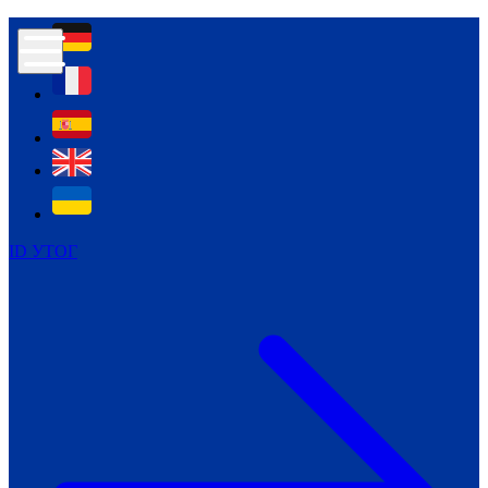
Контур психологічної безпеки глухих
Культура
Міжнародний тиждень глухих людей
Міжнародний тиждень глухих людей
2021
Міжнародний тиждень глухих людей
2022
Міжнародний тиждень глухих людей
2023
ID УТОГ
Міжнародний тиждень глухих людей
2024
Щоденні теми: 23 - 29 вересня
2024
Всеукраїнський пісенний
челендж «Україно, ти є!»
Молодіжний челендж «Жестова
мова для мене – це…»
Репортажі спеціальних та
інклюзивних начальних закладів
України