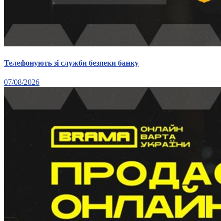
Молодіжні лідери УТОГ
Ветерани УТОГ
Мережа УТОГ
Підприємства УТОГ
Рекорди УТОГ
Видання УТОГ
Звіти
Телефонують зі служби безпеки банку
Посилання сторінок УТОГ
Контакти
07/08/2026
Навчальні програми
Дошкільна освіта
Загальна освіта
Для абітурієнтів
Уроки
Українська жестова мова
Географія
Правознавство
Я досліджую світ
Реєстр перекладачів жестової мови Українського
товариства глухих
Підготовка перекладачів
"Сервіс УТОГ"