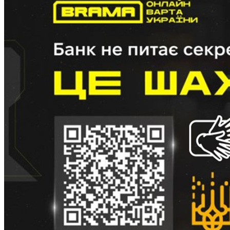
Кадрові зміни
Працевлаштування
Про глухих
Постаті в УТОГ
Все про УТОГ: ваші права, послуги та підтримка:
Важлива інформація
Благодійні справи
Історія глухих
Коронавірус
Брифінги
Корисні інформаційні матеріали від Т. Ломакіної
Офіційна інформація
Про УТОГ
Керівництво УТОГ
Громадські ради УТОГ ⩺
Всеукраїнська Рада голів обласних
організацій УТОГ
Всеукраїнська Рада ветеранів УТОГ
Всеукраїнська Рада перекладачів жестової
мови УТОГ
Всеукраїнська Рада директорів УТОГ
Всеукраїнська молодіжна Рада УТОГ