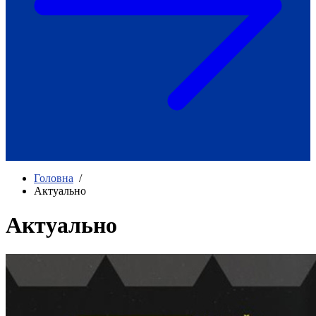
Як приклад стійкості спільноти
глухих
Говоримо коротко про наболіле
Міжнародний тиждень глухих людей
2025
Всеукраїнський челендж «Молодь
співає»
Інтерв'ю «Світ глухих: унікальні у
своїй професії»
Немає прав людини без права на
жестову мову.
Всеукраїнський конкурс «Людина року в
Головна
/
УТОГ»: прийом заявок 2023
Актуально
Флешмоб «Історії успіхів, які надихають»
Переклад жестовою мовою
Актуально
Чим займається УТОГ
Діяльність УТОГ
90 років УТОГ
92 роки УТОГ
93 роки УТОГ
Історії та спогади ветеранів УТОГ