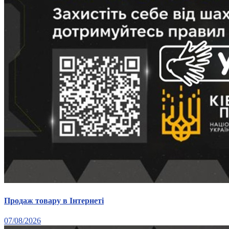
Атестація
Безбар'єрність для глухих
Вінницька область
Волинська область
Дніпропетровська область
Донецька область
Житомирська область
Закарпатська область
Запорізька область
Івано-Франківська область
Київ
Київська область
Кіровоградська область
Львівська область
Миколаївська область
Одеська область
Полтавська область
Продаж товару в Інтернеті
Рівненська область
Сумська область
07/08/2026
Тернопільська область