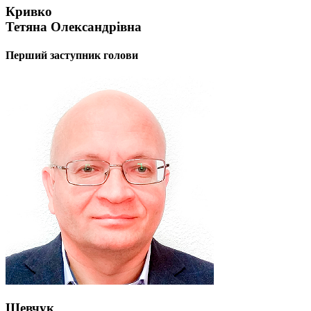
Атестація
Кривко
Безбар'єрність для глухих
Тетяна Олександрівна
Вінницька область
Волинська область
Перший заступник голови
Дніпропетровська область
Донецька область
Житомирська область
Закарпатська область
Запорізька область
Івано-Франківська область
Київ
Київська область
Кіровоградська область
Львівська область
Миколаївська область
Одеська область
Полтавська область
Рівненська область
Сумська область
Тернопільська область
Шевчук