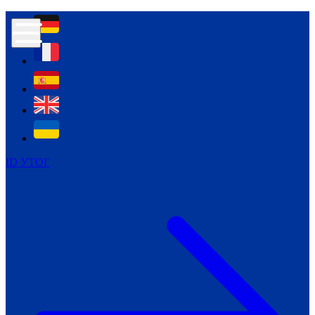
Контур психологічної безпеки глухих
Культура
Міжнародний тиждень глухих людей
Міжнародний тиждень глухих людей
2021
Міжнародний тиждень глухих людей
2022
Міжнародний тиждень глухих людей
2023
ID УТОГ
Міжнародний тиждень глухих людей
2024
Щоденні теми: 23 - 29 вересня
2024
Всеукраїнський пісенний
челендж «Україно, ти є!»
Молодіжний челендж «Жестова
мова для мене – це…»
Репортажі спеціальних та
інклюзивних начальних закладів
України