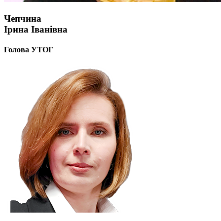
Молодіжні лідери УТОГ
Ветерани УТОГ
Чепчина
Мережа УТОГ
Ірина Іванівна
Підприємства УТОГ
Рекорди УТОГ
Видання УТОГ
Голова УТОГ
Звіти
Посилання сторінок УТОГ
Контакти
Навчальні програми
Дошкільна освіта
Загальна освіта
Для абітурієнтів
Уроки
Українська жестова мова
Географія
Правознавство
Я досліджую світ
Реєстр перекладачів жестової мови Українського
товариства глухих
Підготовка перекладачів
"Сервіс УТОГ"