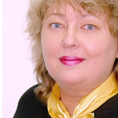
Кадрові зміни
Працевлаштування
Про глухих
Постаті в УТОГ
Все про УТОГ: ваші права, послуги та підтримка:
Важлива інформація
Благодійні справи
Історія глухих
Коронавірус
Брифінги
Корисні інформаційні матеріали від Т. Ломакіної
Офіційна інформація
Про УТОГ
Керівництво УТОГ
Громадські ради УТОГ ⩺
Всеукраїнська Рада голів обласних
організацій УТОГ
Всеукраїнська Рада ветеранів УТОГ
Всеукраїнська Рада перекладачів жестової
мови УТОГ
Всеукраїнська Рада директорів УТОГ
Всеукраїнська молодіжна Рада УТОГ