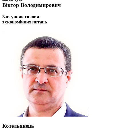
Харківська область
Віктор Володимирович
Херсонська область
Заступник голови
Хмельницька область
з економічних питань
Черкаська область
Чернівецька область
Чернігівська область
Особи відповідальні за контактування з
питань укладення договорів
Вивчаємо жестову мову
Дитяча сторінка
Новини про жестову мову
Ресурс для вивчення жестових мов різних країн
ЦУЖМ
Проєкт "Жестова мова для поліцейських"
Про шахрайські схеми
ВІКТОРИНА
На допомогу військовим
Медична термінологія жестовою мовою
Котельянець