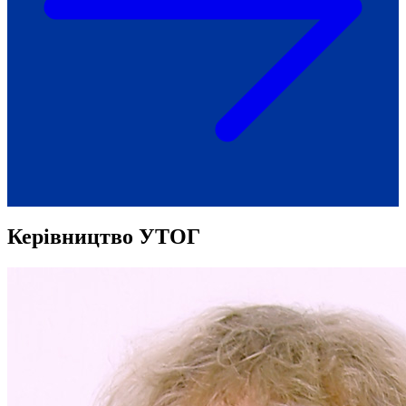
Як приклад стійкості спільноти
глухих
Говоримо коротко про наболіле
Міжнародний тиждень глухих людей
2025
Всеукраїнський челендж «Молодь
співає»
Інтерв'ю «Світ глухих: унікальні у
своїй професії»
Немає прав людини без права на
жестову мову.
Всеукраїнський конкурс «Людина року в
Керівництво УТОГ
УТОГ»: прийом заявок 2023
Флешмоб «Історії успіхів, які надихають»
Переклад жестовою мовою
Чим займається УТОГ
Діяльність УТОГ
90 років УТОГ
92 роки УТОГ
93 роки УТОГ
Історії та спогади ветеранів УТОГ