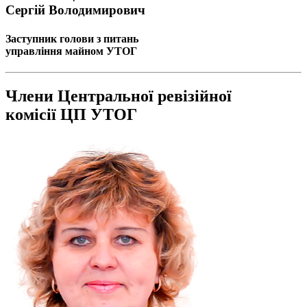
Статут УТОГ
Сергій Володимирович
Нормативна база УТОГ
Конвенція ООН
Заступник голови з питань
Законодавство
управління майном УТОГ
Декларації
Документи ВФГ
Міжнародні документи
Члени Центральної ревізійної
комісії ЦП УТОГ